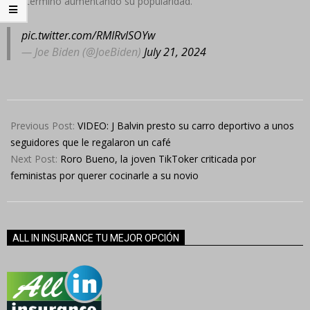
que terminó aumentando su popularidad.
pic.twitter.com/RMIRvlSOYw
— Joe Biden (@JoeBiden)
July 21, 2024
2024-
07-
Previous Post:
VIDEO: J Balvin presto su carro deportivo a unos
21
seguidores que le regalaron un café
Next Post:
Roro Bueno, la joven TikToker criticada por
feministas por querer cocinarle a su novio
ALL IN INSURANCE TU MEJOR OPCIÓN