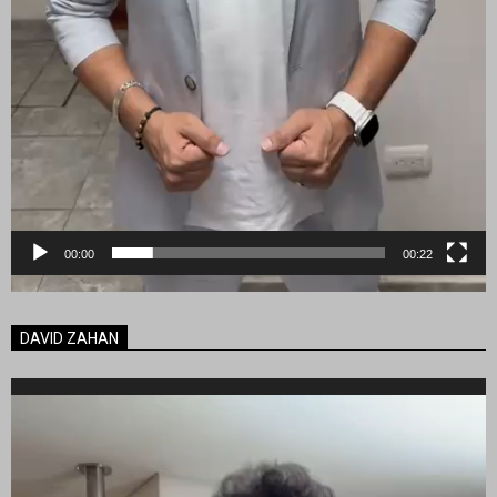
00:00
00:22
DAVID ZAHAN
Reproductor
de
vídeo