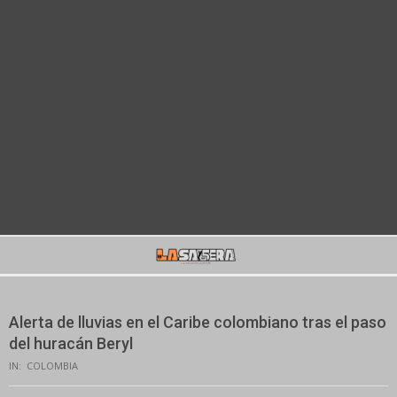
Secondary
Navigation
Menu
Alerta de lluvias en el Caribe colombiano tras el paso
del huracán Beryl
IN:
COLOMBIA