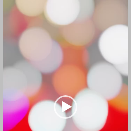
de
vídeo