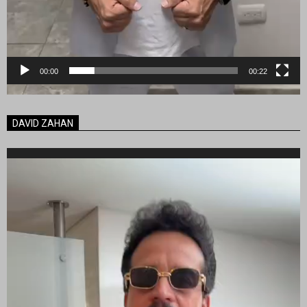
00:00
00:22
DAVID ZAHAN
Reproductor
de
vídeo