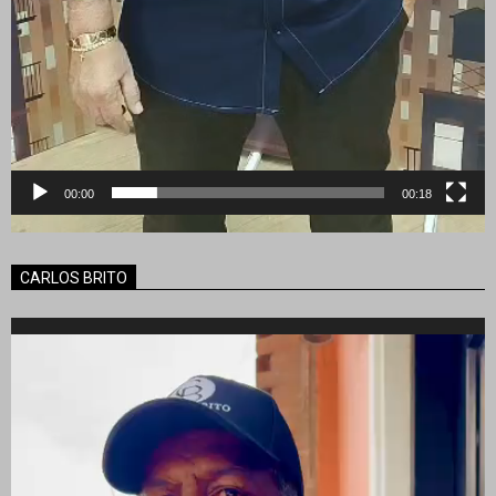
00:00
00:18
CARLOS BRITO
Reproductor
de
vídeo