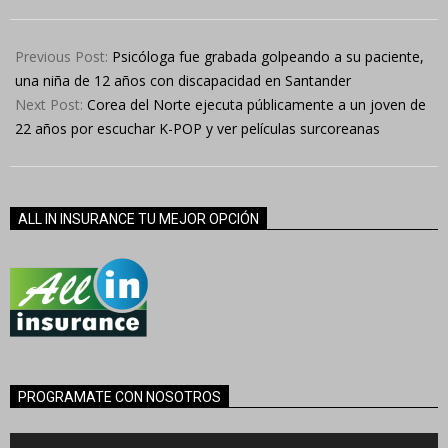
2024-
06-
Previous Post:
Psicóloga fue grabada golpeando a su paciente,
29
una niña de 12 años con discapacidad en Santander
Next Post:
Corea del Norte ejecuta públicamente a un joven de
22 años por escuchar K-POP y ver películas surcoreanas
ALL IN INSURANCE TU MEJOR OPCIÓN
PROGRAMATE CON NOSOTROS
Reproductor