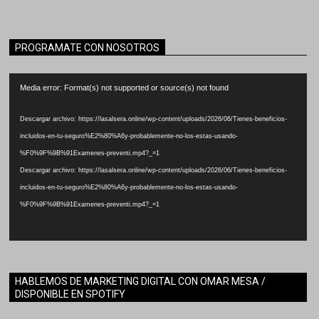
PROGRAMATE CON NOSOTROS
Reproductor
Media error: Format(s) not supported or source(s) not found
de
vídeo
Descargar archivo: https://lasalsera.online/wp-content/uploads/2026/06/Tienes-beneficios-
incluidos-en-tu-seguro%E2%80%A6y-probablemente-no-los-estas-usando-
%F0%9F%9B%91Examenes-preventi.mp4?_=1
Descargar archivo: https://lasalsera.online/wp-content/uploads/2026/06/Tienes-beneficios-
incluidos-en-tu-seguro%E2%80%A6y-probablemente-no-los-estas-usando-
%F0%9F%9B%91Examenes-preventi.mp4?_=1
HABLEMOS DE MARKETING DIGITAL CON OMAR MESA /
DISPONIBLE EN SPOTIFY