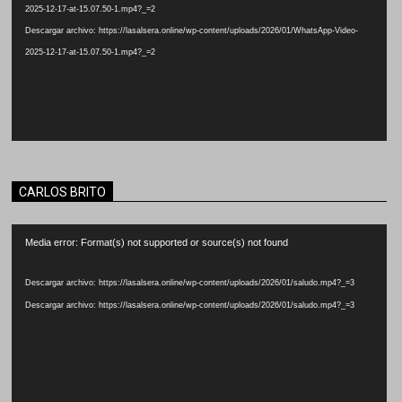
2025-12-17-at-15.07.50-1.mp4?_=2
Descargar archivo: https://lasalsera.online/wp-content/uploads/2026/01/WhatsApp-Video-
2025-12-17-at-15.07.50-1.mp4?_=2
CARLOS BRITO
Reproductor
Media error: Format(s) not supported or source(s) not found
de
vídeo
Descargar archivo: https://lasalsera.online/wp-content/uploads/2026/01/saludo.mp4?_=3
Descargar archivo: https://lasalsera.online/wp-content/uploads/2026/01/saludo.mp4?_=3