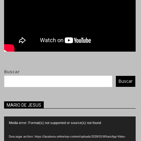
Buscar
Buscar
MARIO DE JESUS
Reproductor
Media error: Format(s) not supported or source(s) not found
de
vídeo
Descargar archivo: https://lasalsera.online/wp-content/uploads/2026/01/WhatsApp-Video-