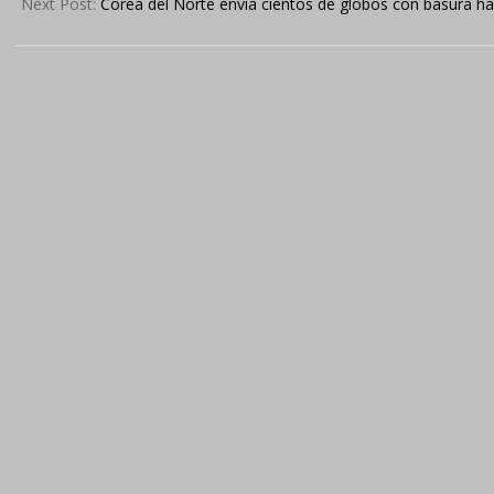
06
Next Post:
Corea del Norte envía cientos de globos con basura ha