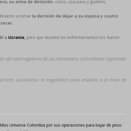
leco, su arma de dotación
, casco, una pava y guantes.
 llevaron a tomar
la decisión de dejar a su esposa y cuatro
crecer.
él a
Ucrania
,
pero que durante los enfrentamientos los fueron
ideo del interrogatorio de un mercenario colombiano capturado
eriores ucranianos lo engañaron para enviarlo a la línea de
a Miss Universe Colombia por sus operaciones para bajar de peso