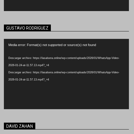
GUSTAVO RODRIGUEZ
Reproductor
Media error: Format(s) not supported or source(s) not found
de
vídeo
Descargar archivo: https://lasalsera.online/wp-content/uploads/2026/01/WhatsApp-Video-
2026-01-24-at-11.57.13.mp4?_=4
Descargar archivo: https://lasalsera.online/wp-content/uploads/2026/01/WhatsApp-Video-
2026-01-24-at-11.57.13.mp4?_=4
DAVID ZAHAN