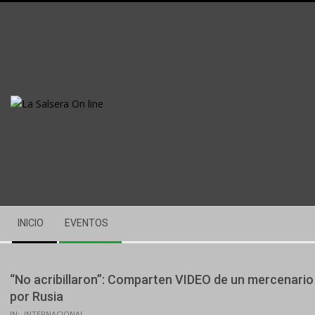
Skip
to
content
Secondary
INICIO
EVENTOS
Navigation
Menu
“No acribillaron”: Comparten VIDEO de un mercenario
por Rusia
IN:
INTERNACIONAL