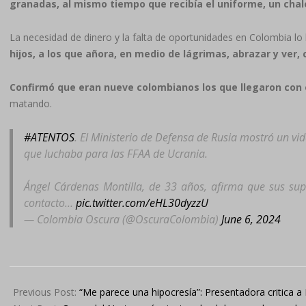
granadas, al mismo tiempo que recibía el uniforme, un cha
La necesidad de dinero y la falta de oportunidades en Colombia lo
hijos, a los que añora, en medio de lágrimas, abrazar y ver, 
Confirmó que eran nueve colombianos los que llegaron con 
matando.
#ATENTOS
. El Ministerio de Defensa de Rusia mostró un v
que luchaba para las FFAA de Ucrania.
Ángel Cárdenas Montilla, de 33 años, afirma que sus sup
contacto…
pic.twitter.com/eHL30dyzzU
— Colombia Oscura (@OscuraColombia)
June 6, 2024
2024-
06-
Previous Post:
“Me parece una hipocresía”: Presentadora critica 