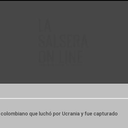
LA
SALSERA
ON LINE
24 HORAS DE SALSA EN VIVO
 colombiano que luchó por Ucrania y fue capturado