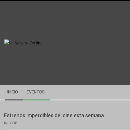
Skip
to
content
Secondary
INICIO
EVENTOS
Navigation
Menu
Estrenos imperdibles del cine esta semana
IN:
CINE