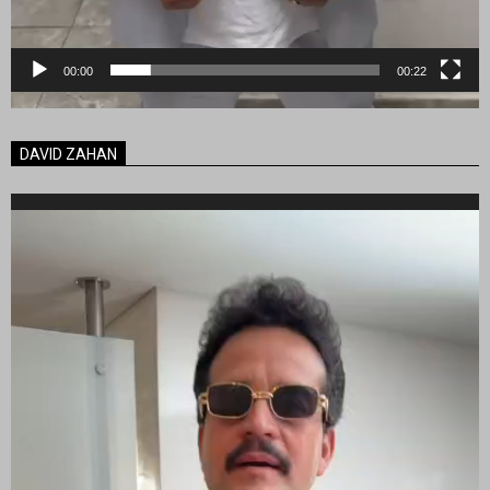
00:00
00:22
DAVID ZAHAN
Reproductor
de
vídeo