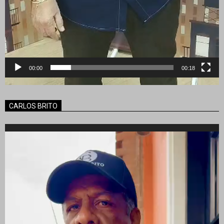
00:00
00:18
CARLOS BRITO
Reproductor
de
vídeo