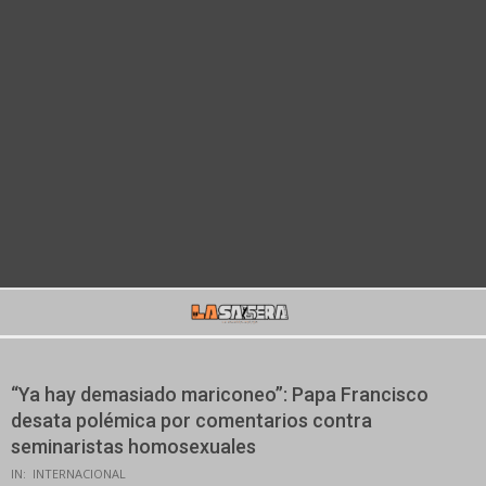
Secondary
Navigation
Menu
“Ya hay demasiado mariconeo”: Papa Francisco
desata polémica por comentarios contra
seminaristas homosexuales
IN:
INTERNACIONAL