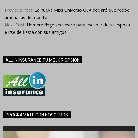
2024-
05-
Previous Post:
La nueva Miss Universo USA declaró que recibe
29
amenazas de muerte
Next Post:
Hombre finge secuestro para escapar de su esposa
e irse de fiesta con sus amigos
ALL IN INSURANCE TU MEJOR OPCIÓN
PROGRAMATE CON NOSOTROS
Reproductor
de