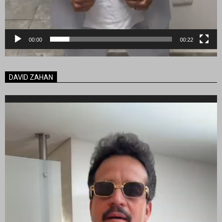
00:00
00:22
DAVID ZAHAN
Reproductor
de
vídeo