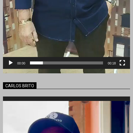
00:00
00:18
CARLOS BRITO
Reproductor
de
vídeo