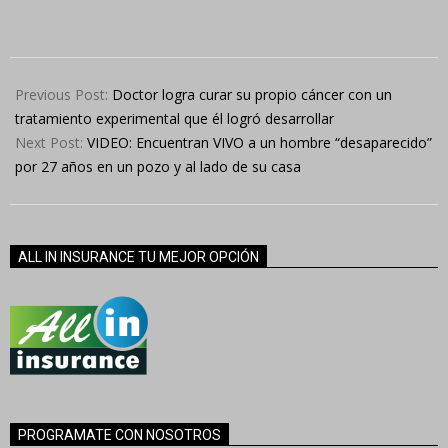
2024-
05-
Previous Post:
Doctor logra curar su propio cáncer con un
16
tratamiento experimental que él logró desarrollar
Next Post:
VIDEO: Encuentran VIVO a un hombre “desaparecido”
por 27 años en un pozo y al lado de su casa
ALL IN INSURANCE TU MEJOR OPCIÓN
PROGRAMATE CON NOSOTROS