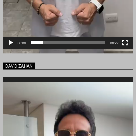
00:00
00:22
DAVID ZAHAN
Reproductor
de
vídeo