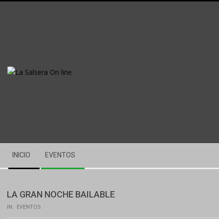
Skip
to
content
Secondary
INICIO
EVENTOS
Navigation
Menu
LA GRAN NOCHE BAILABLE
IN:
EVENTOS