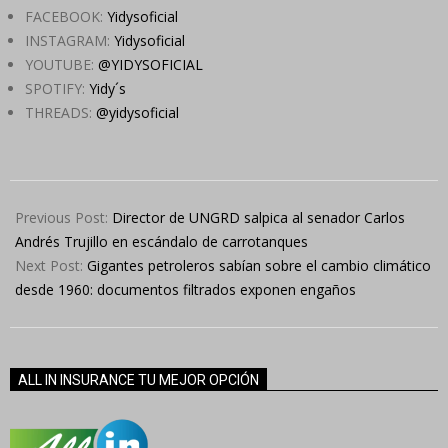
FACEBOOK:
Yidysoficial
INSTAGRAM:
Yidysoficial
YOUTUBE:
@YIDYSOFICIAL
SPOTIFY:
Yidy´s
THREADS:
@yidysoficial
2024-
05-
Previous Post:
Director de UNGRD salpica al senador Carlos
03
Andrés Trujillo en escándalo de carrotanques
Next Post:
Gigantes petroleros sabían sobre el cambio climático
desde 1960: documentos filtrados exponen engaños
ALL IN INSURANCE TU MEJOR OPCIÓN