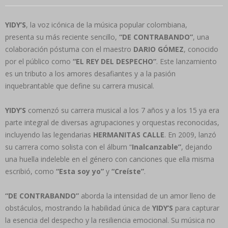
YIDY’S
, la voz icónica de la música popular colombiana,
presenta su más reciente sencillo,
“DE CONTRABANDO”
, una
colaboración póstuma con el maestro
DARIO GÓMEZ
, conocido
por el público como
“EL REY DEL DESPECHO”
. Este lanzamiento
es un tributo a los amores desafiantes y a la pasión
inquebrantable que define su carrera musical.
YIDY’S
comenzó su carrera musical a los 7 años y a los 15 ya era
parte integral de diversas agrupaciones y orquestas reconocidas,
incluyendo las legendarias
HERMANITAS CALLE
. En 2009, lanzó
su carrera como solista con el álbum “
Inalcanzable”
, dejando
una huella indeleble en el género con canciones que ella misma
escribió, como
“Esta soy yo”
y
“Creíste”
.
“DE CONTRABANDO”
aborda la intensidad de un amor lleno de
obstáculos, mostrando la habilidad única de
YIDY’S
para capturar
la esencia del despecho y la resiliencia emocional. Su música no