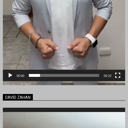
00:00
00:22
DAVID ZAHAN
Reproductor
de
vídeo