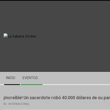
Skip
to
content
Secondary
INICIO
EVENTOS
Navigation
Menu
¡Increíble! Un sacerdote robó 40.000 dólares de su pa
IN:
INTERNACIONAL