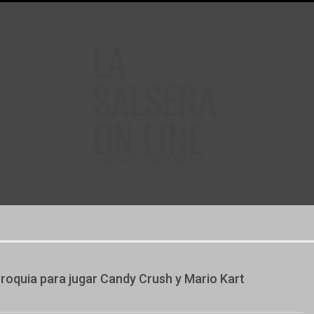
LA
SALSERA
ON LINE
24 HORAS DE SALSA EN VIVO
rroquia para jugar Candy Crush y Mario Kart