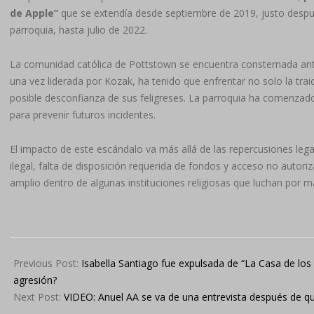
de Apple”
que se extendía desde septiembre de 2019, justo despu
parroquia, hasta julio de 2022.
La comunidad católica de Pottstown se encuentra consternada ant
una vez liderada por Kozak, ha tenido que enfrentar no solo la traic
posible desconfianza de sus feligreses. La parroquia ha comenzad
para prevenir futuros incidentes.
El impacto de este escándalo va más allá de las repercusiones le
ilegal, falta de disposición requerida de fondos y acceso no autor
amplio dentro de algunas instituciones religiosas que luchan por ma
2024-
05-
Previous Post:
Isabella Santiago fue expulsada de “La Casa de l
06
agresión?
Next Post:
VIDEO: Anuel AA se va de una entrevista después de qu