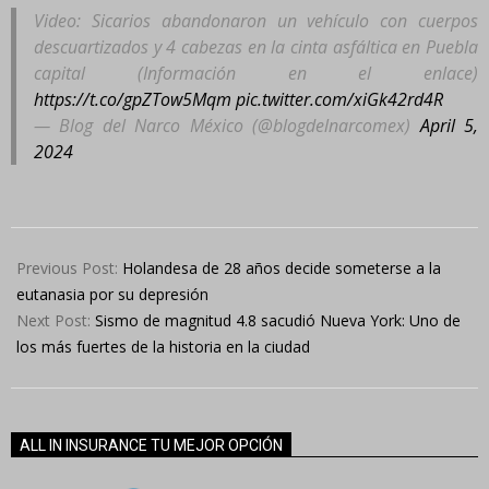
Video: Sicarios abandonaron un vehículo con cuerpos
descuartizados y 4 cabezas en la cinta asfáltica en Puebla
capital (Información en el enlace)
https://t.co/gpZTow5Mqm
pic.twitter.com/xiGk42rd4R
— Blog del Narco México (@blogdelnarcomex)
April 5,
2024
2024-
04-
Previous Post:
Holandesa de 28 años decide someterse a la
05
eutanasia por su depresión
Next Post:
Sismo de magnitud 4.8 sacudió Nueva York: Uno de
los más fuertes de la historia en la ciudad
ALL IN INSURANCE TU MEJOR OPCIÓN