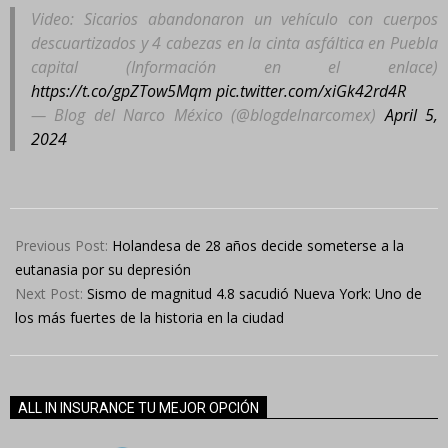
Video: Sicarios abandonaron un vehículo con cuerpos
descuartizados y 4 cabezas en la cinta asfáltica en Puebla
capital (Información en el enlace)
https://t.co/gpZTow5Mqm
pic.twitter.com/xiGk42rd4R
— Blog del Narco México (@blogdelnarcomex)
April 5,
2024
2024-
04-
Previous Post:
Holandesa de 28 años decide someterse a la
05
eutanasia por su depresión
Next Post:
Sismo de magnitud 4.8 sacudió Nueva York: Uno de
los más fuertes de la historia en la ciudad
ALL IN INSURANCE TU MEJOR OPCIÓN