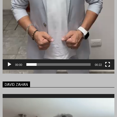
00:00
00:22
DAVID ZAHAN
Reproductor
de
vídeo