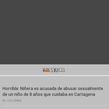
Secondary
Navigation
Menu
Horrible: Niñera es acusada de abusar sexualmente
de un niño de 8 años que cuidaba en Cartagena
IN:
COLOMBIA