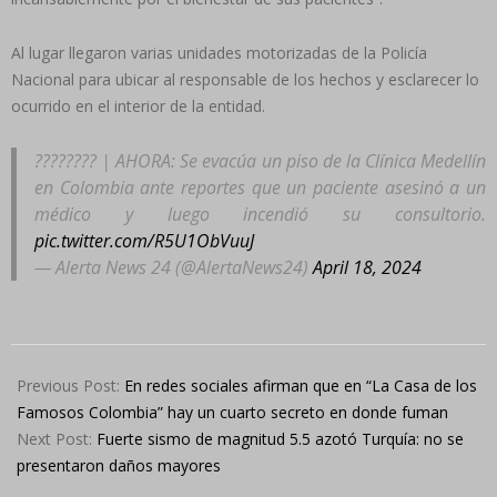
Al lugar llegaron varias unidades motorizadas de la Policía
Nacional para ubicar al responsable de los hechos y esclarecer lo
ocurrido en el interior de la entidad.
???????? | AHORA: Se evacúa un piso de la Clínica Medellín
en Colombia ante reportes que un paciente asesinó a un
médico y luego incendió su consultorio.
pic.twitter.com/R5U1ObVuuJ
— Alerta News 24 (@AlertaNews24)
April 18, 2024
2024-
04-
Previous Post:
En redes sociales afirman que en “La Casa de los
18
Famosos Colombia” hay un cuarto secreto en donde fuman
Next Post:
Fuerte sismo de magnitud 5.5 azotó Turquía: no se
presentaron daños mayores