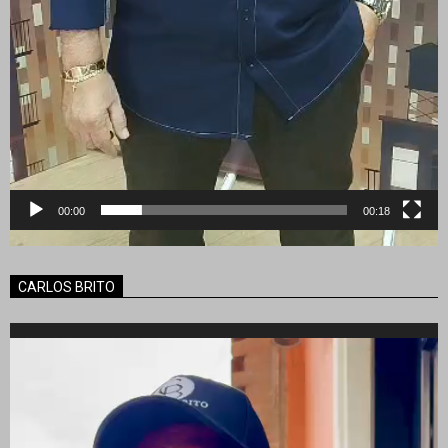
00:00
00:18
CARLOS BRITO
Reproductor
de
vídeo