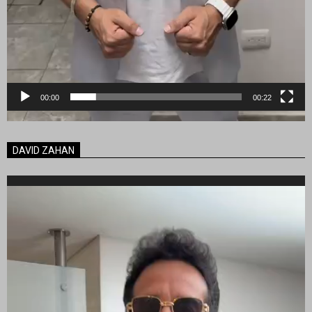
00:00
00:22
DAVID ZAHAN
Reproductor
de
vídeo