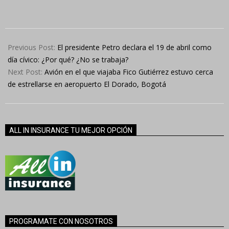
2024-
04-
Previous Post:
El presidente Petro declara el 19 de abril como
18
día cívico: ¿Por qué? ¿No se trabaja?
Next Post:
Avión en el que viajaba Fico Gutiérrez estuvo cerca
de estrellarse en aeropuerto El Dorado, Bogotá
ALL IN INSURANCE TU MEJOR OPCIÓN
PROGRAMATE CON NOSOTROS