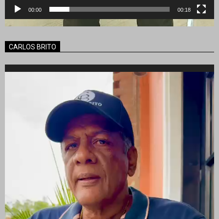
00:00
00:18
CARLOS BRITO
Reproductor
de
vídeo