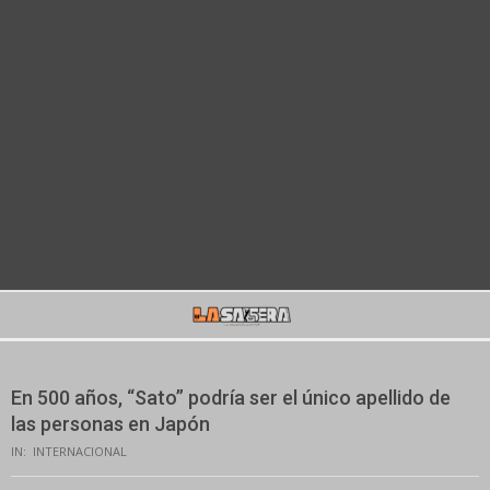
Secondary
Navigation
Menu
En 500 años, “Sato” podría ser el único apellido de
las personas en Japón
IN:
INTERNACIONAL