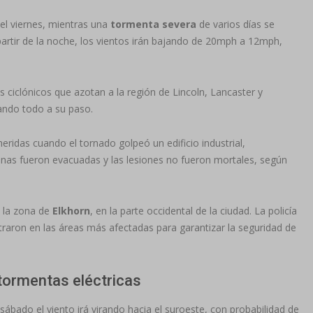
el viernes, mientras una
tormenta severa
de varios días se
artir de la noche, los vientos irán bajando de 20mph a 12mph,
 ciclónicos que azotan a la región de Lincoln, Lancaster y
ando todo a su paso.
eridas cuando el tornado golpeó un edificio industrial,
onas fueron evacuadas y las lesiones no fueron mortales, según
n la zona de
Elkhorn
, en la parte occidental de la ciudad. La policía
traron en las áreas más afectadas para garantizar la seguridad de
 tormentas eléctricas
l sábado el viento irá virando hacia el suroeste, con probabilidad de