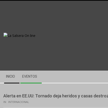
Skip
to
content
Secondary
INICIO
EVENTOS
Navigation
Menu
Alerta en EE.UU: Tornado deja heridos y casas destr
IN:
INTERNACIONAL