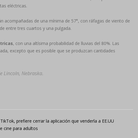
as eléctricas.
án acompañadas de una mínima de 57°, con ráfagas de viento de
de entre tres cuartos y una pulgada.
tricas
, con una altísima probabilidad de lluvias del 80%. Las
lgada, excepto que es posible que se produzcan cantidades
de Lincoln, Nebraska.
TikTok, prefiere cerrar la aplicación que venderla a EE.UU
e cine para adultos