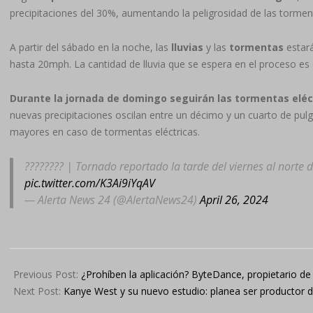
precipitaciones del 30%, aumentando la peligrosidad de las torment
A partir del sábado en la noche, las
lluvias
y las
tormentas
estar
hasta 20mph. La cantidad de lluvia que se espera en el proceso es 
Durante la jornada de domingo seguirán las tormentas eléc
nuevas precipitaciones oscilan entre un décimo y un cuarto de pu
mayores en caso de tormentas eléctricas.
???????? | Tornado reportado la tarde del viernes al norte 
pic.twitter.com/K3Ai9iYqAV
— Alerta News 24 (@AlertaNews24)
April 26, 2024
2024-
04-
Previous Post:
¿Prohíben la aplicación? ByteDance, propietario de 
27
Next Post:
Kanye West y su nuevo estudio: planea ser productor d