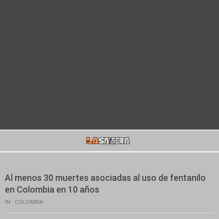
Secondary
Navigation
Menu
Al menos 30 muertes asociadas al uso de fentanilo
en Colombia en 10 años
IN:
COLOMBIA