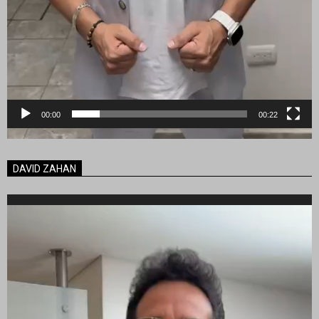
00:00
00:22
DAVID ZAHAN
Reproductor
de
vídeo