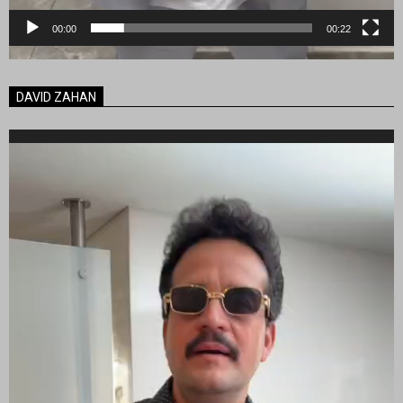
00:00
00:22
DAVID ZAHAN
Reproductor
de
vídeo