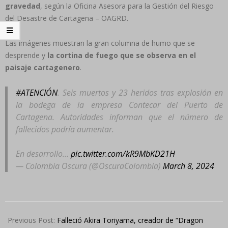
gravedad
, según la Oficina Asesora para la Gestión del Riesgo
del Desastre de Cartagena – OAGRD.
Las imágenes muestran la gran columna de humo que se
desprende y
la cortina de fuego que se observa en el
paisaje cartagenero
.
#ATENCIÓN
. Seis muertos y 23 heridos tras explosión en
la bodega de la empresa Contecar del Puerto de
Cartagena. Autoridades informan que el número de
fallecidos podría aumentar.
En desarrollo…
pic.twitter.com/kR9MbKD21H
— Colombia Oscura (@OscuraColombia)
March 8, 2024
2024-
03-
Previous Post:
Falleció Akira Toriyama, creador de “Dragon