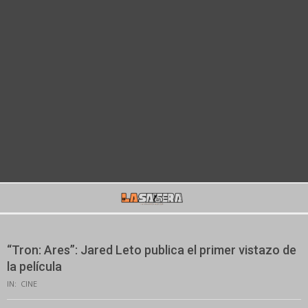
Secondary
Navigation
Menu
“Tron: Ares”: Jared Leto publica el primer vistazo de
la película
IN:
CINE