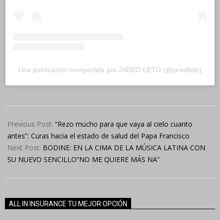
Una publicación compartida por JARED LETO (@jaredleto)
2024-
03-
Previous Post:
“Rezo mucho para que vaya al cielo cuanto
01
antes”: Curas hacia el estado de salud del Papa Francisco
Next Post:
BODINE: EN LA CIMA DE LA MÚSICA LATINA CON
SU NUEVO SENCILLO”NO ME QUIERE MÁS NA”
ALL IN INSURANCE TU MEJOR OPCIÓN