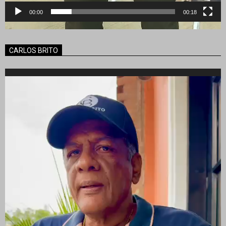
00:00
00:18
CARLOS BRITO
Reproductor
de
vídeo