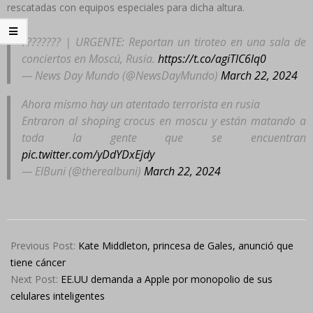
rescatadas con equipos especiales para dicha altura.
???????? | URGENTE: Reportan un tiroteo en una sala de
conciertos en Moscú, Rusia.
https://t.co/agiTlC6lq0
— News Day Mundo (@NewsDayMundo)
March 22, 2024
Ahora mismo hay un atentado terrorista en rusia
Entraron al shoping crocus en moscu y están matando a
toda la gente que se encuentran
pic.twitter.com/yDdYDxEjdy
— ElBuni (@therealbuni)
March 22, 2024
2024-
03-
Previous Post:
Kate Middleton, princesa de Gales, anunció que
22
tiene cáncer
Next Post:
EE.UU demanda a Apple por monopolio de sus
celulares inteligentes