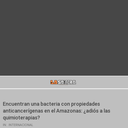
Secondary
Navigation
Menu
Encuentran una bacteria con propiedades
anticancerígenas en el Amazonas: ¿adiós a las
quimioterapias?
IN:
INTERNACIONAL