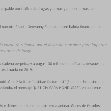
culpable por tráfico de drogas y armas y poseer armas, en un
l narcotraficante Geovanny Fuentes, quien habría financiado su
lo encontró culpable por el delito de conspirar para importar
tar armas de fuego.
 cadena perpetua y a pagar 138 millones de dólares, después de
o testimonio en 2019.
blicó en X la frase “Iustitiae factum est” (Se ha hecho justicia, en
uis Redondo, el mensaje “JUSTICIA PARA HONDURAS”, en aparente
0 millones de dólares en asistencia antinarcóticos de Estados