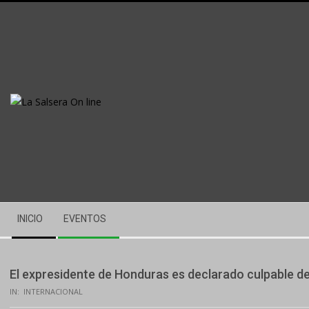
Skip
to
content
Secondary
INICIO
EVENTOS
Navigation
Menu
El expresidente de Honduras es declarado culpable de
IN:
INTERNACIONAL