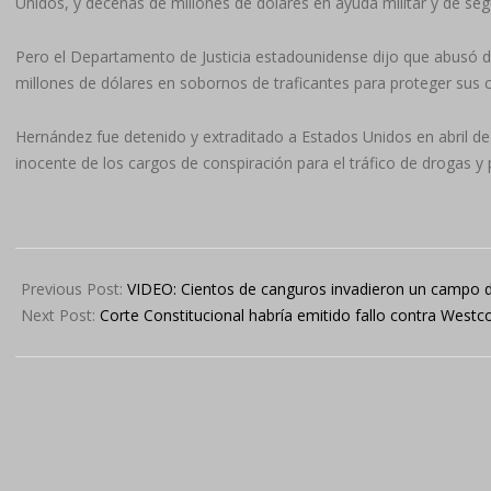
Unidos, y decenas de millones de dólares en ayuda militar y de seg
Pero el Departamento de Justicia estadounidense dijo que abusó d
millones de dólares en sobornos de traficantes para proteger sus
Hernández fue detenido y extraditado a Estados Unidos en abril de
inocente de los cargos de conspiración para el tráfico de drogas y
2024-
03-
Previous Post:
VIDEO: Cientos de canguros invadieron un campo de
08
Next Post:
Corte Constitucional habría emitido fallo contra Wes