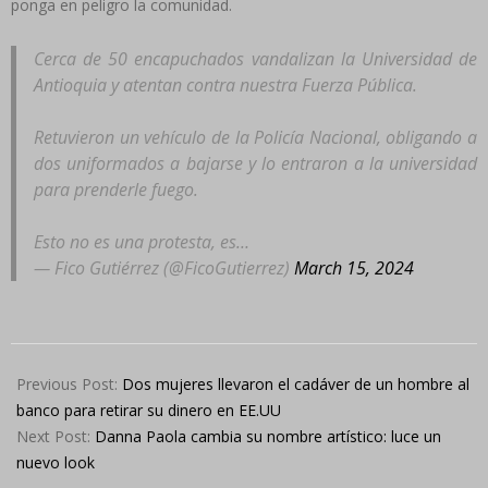
ponga en peligro la comunidad.
Cerca de 50 encapuchados vandalizan la Universidad de
Antioquia y atentan contra nuestra Fuerza Pública.
Retuvieron un vehículo de la Policía Nacional, obligando a
dos uniformados a bajarse y lo entraron a la universidad
para prenderle fuego.
Esto no es una protesta, es…
— Fico Gutiérrez (@FicoGutierrez)
March 15, 2024
2024-
03-
Previous Post:
Dos mujeres llevaron el cadáver de un hombre al
15
banco para retirar su dinero en EE.UU
Next Post:
Danna Paola cambia su nombre artístico: luce un
nuevo look