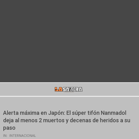
Secondary
Navigation
Menu
Alerta máxima en Japón: El súper tifón Nanmadol
deja al menos 2 muertos y decenas de heridos a su
paso
IN:
INTERNACIONAL