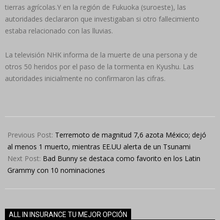
tierras agrícolas.Y en la región de Fukuoka (suroeste), las
autoridades declararon que investigaban si otro fallecimiento
estaba relacionado con las lluvias.
La televisión NHK informa de la muerte de una persona y de
otros 50 heridos por el paso de la tormenta en Kyushu. Las
autoridades inicialmente no confirmaron las cifras.
2022-
09-
Previous Post:
Terremoto de magnitud 7,6 azota México; dejó
19
al menos 1 muerto, mientras EE.UU alerta de un Tsunami
Next Post:
Bad Bunny se destaca como favorito en los Latin
Grammy con 10 nominaciones
ALL IN INSURANCE TU MEJOR OPCIÓN